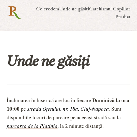
Ce credem
Unde ne găsiți
Catehismul Copiilor
Predici
Unde ne găsiți
Duminică la ora 
Închinarea în biserică are loc în fiecare 
10:00
 pe 
strada Oțetului, nr. 18a, Cluj-Napoca
. 
Sunt 
disponibile locuri de parcare pe aceeași stradă sau la 
parcarea de la Platinia
, la 2 minute distanță.