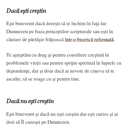
Dacă ești creștin
Ești binevenit dacă dorești să te închini în fața lui 
Dumnezeu pe baza principiilor scripturale sau ești în 
căutare de părtășie frățească 
într-o biserică reformată
.
Te așteptăm cu drag și pentru consiliere creștină în 
problemele vieții sau pentru sprijin spiritual în luptele cu 
dependențe, dar și doar dacă ai nevoie de cineva să te 
asculte, să se roage cu și pentru tine.
Dacă nu ești creștin
Ești binevenit și dacă nu ești creștin dar ești curios și ai 
dori să Îl cunoști pe Dumnezeu.