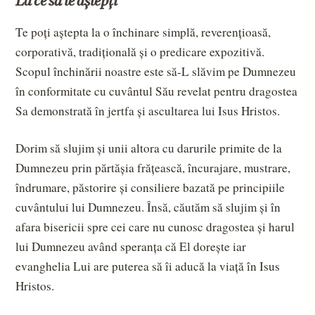
La ce să te aștepți
Te poți aștepta la o închinare simplă, reverențioasă, 
corporativă, tradițională și o predicare expozitivă. 
Scopul închinării noastre este să-L slăvim pe Dumnezeu 
în conformitate cu cuvântul Său revelat pentru dragostea 
Sa demonstrată în jertfa și ascultarea lui Isus Hristos.
Dorim să slujim și unii altora cu darurile primite de la 
Dumnezeu prin părtășia frățească, încurajare, mustrare, 
îndrumare, păstorire și consiliere bazată pe principiile 
cuvântului lui Dumnezeu. Însă, căutăm să slujim și în 
afara bisericii spre cei care nu cunosc dragostea și harul 
lui Dumnezeu având speranța că El dorește iar 
evanghelia Lui are puterea să îi aducă la viață în Isus 
Hristos.